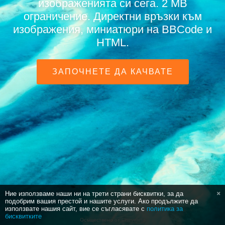
изображенията си сега. 2 MB
ограничение. Директни връзки към
изображения, миниатюри на BBCode и
HTML.
ЗАПОЧНЕТЕ ДА КАЧВАТЕ
Ние използваме наши ни на трети страни бисквитки, за да
подобрим вашия престой и нашите услуги. Ако продължите да
използвате нашия сайт, вие се съгласявате с
политика за
бисквитките
Осъществено от
Chevereto