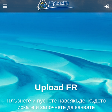
Upload FR
Плъзнете и пуснете навсякъде, където
искате и започнете да качвате